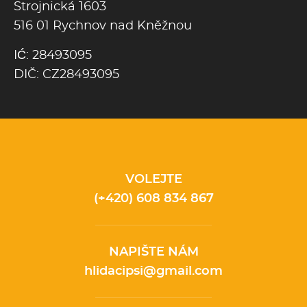
Strojnická 1603
516 01 Rychnov nad Kněžnou
IĆ: 28493095
DIČ: CZ28493095
VOLEJTE
(+420) 608 834 867
NAPIŠTE NÁM
hlidacipsi@gmail.com