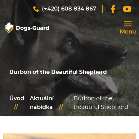
(+420) 608 834 867
Menu
ÚVOD
AKTUÁLNÍ NABÍDKA
Burbon of the Beautiful Shepherd
PRODANÍ PSI
SLUŽBY
Úvod
Aktuální
Burbon of the
//
nabídka
//
Beautiful Shepherd
O FIRMĚ
NOVINKY