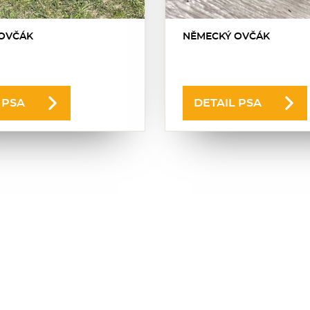
OVČÁK
NĚMECKÝ OVČÁK
 PSA
DETAIL PSA